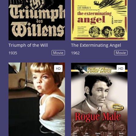
Triumph of the Will
The Exterminating Angel
1935
Movie
1962
Movie
HD
HD