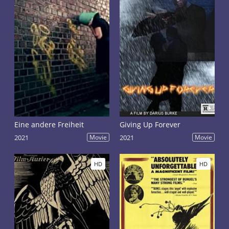
Eine andere Freiheit
Giving Up Forever
2021
Movie
2021
Movie
HD
HD