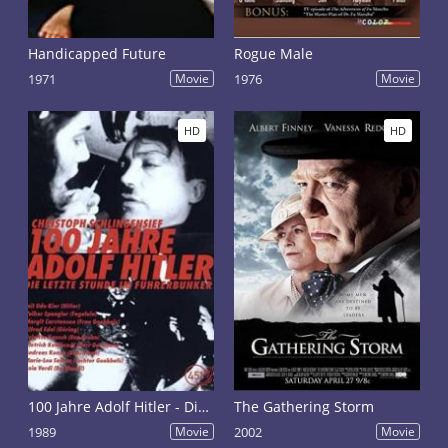
Handicapped Future
Rogue Male
1971
Movie
1976
Movie
HD
HD
100 Jahre Adolf Hitler - Die letzte Stunde im Führerbunker
The Gathering Storm
1989
Movie
2002
Movie