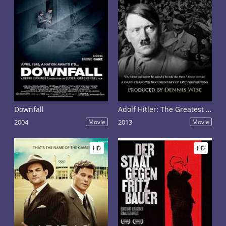
Downfall
Adolf Hitler: The Greatest Story Never Told
2004
Movie
2013
Movie
HD
HD